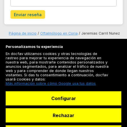
Enviar reseña
Página de inicio
Oftalmólogo en Coria
Jeremias Carril Nunez
Personalizamos tu experiencia
En docfav utilizamos cookies y otras tecnologías de
rastreo para mejorar tu experiencia de navegación en
nuestra web, para mostrarte contenidos personalizados y
anuncios segmentados, para analizar el tráfico de nuestra
Registrarse
web y para comprender de donde llegan nuestros
visitantes. Si das tu consentimiento a continuación, docfav
Docfav
usará cookies y datos:
Más información sobre cómo Google usa tus datos
Recursos
Configurar
Para doctores
Especialistas
Rechazar