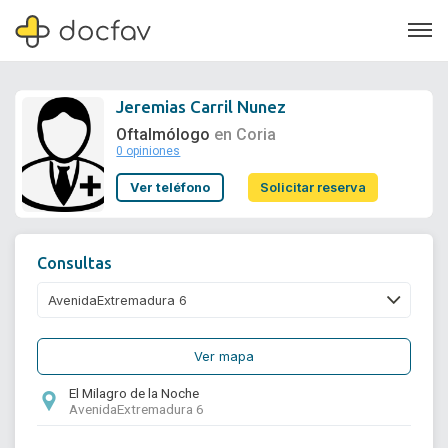
Jeremias Carril Nunez
Oftalmólogo
en Coria
0 opiniones
Soporte
Ver teléfono
Solicitar reserva
Quiénes somos
¿Eres un doctor?
Consultas
Ver mapa
El Milagro de la Noche
AvenidaExtremadura 6