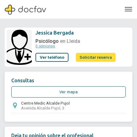
Jessica Bergada
Psicólogo
en Lleida
0 opiniones
Soporte
Ver teléfono
Solicitar reserva
Quiénes somos
¿Eres un doctor?
Consultas
Ver mapa
Centre Medic Alcalde Pujol
Avenida Alcalde Pujol, 3
Deja tu opinión sobre el profesional