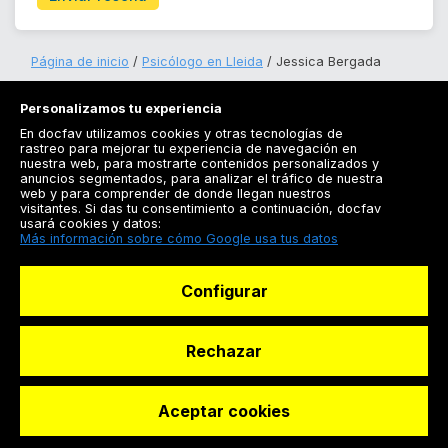
Página de inicio
Psicólogo en Lleida
Jessica Bergada
Personalizamos tu experiencia
En docfav utilizamos cookies y otras tecnologías de
rastreo para mejorar tu experiencia de navegación en
nuestra web, para mostrarte contenidos personalizados y
anuncios segmentados, para analizar el tráfico de nuestra
Registrarse
web y para comprender de donde llegan nuestros
visitantes. Si das tu consentimiento a continuación, docfav
Docfav
usará cookies y datos:
Más información sobre cómo Google usa tus datos
Recursos
Configurar
Para doctores
Especialistas
Rechazar
Aceptar cookies
© Dashboard Technologies S.L
Solicitar reserva