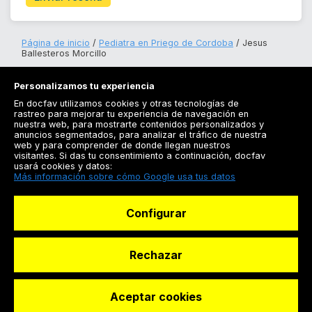
Página de inicio
Pediatra en Priego de Cordoba
Jesus
Ballesteros Morcillo
Personalizamos tu experiencia
En docfav utilizamos cookies y otras tecnologías de
rastreo para mejorar tu experiencia de navegación en
nuestra web, para mostrarte contenidos personalizados y
anuncios segmentados, para analizar el tráfico de nuestra
Registrarse
web y para comprender de donde llegan nuestros
visitantes. Si das tu consentimiento a continuación, docfav
Docfav
usará cookies y datos:
Más información sobre cómo Google usa tus datos
Recursos
Configurar
Para doctores
Especialistas
Rechazar
Aceptar cookies
© Dashboard Technologies S.L