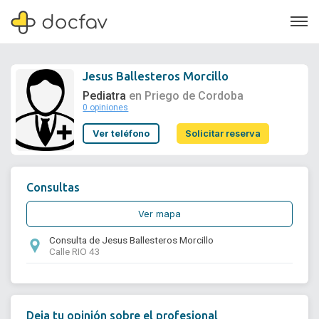
Jesus Ballesteros Morcillo
Pediatra
en Priego de Cordoba
0 opiniones
Soporte
Ver teléfono
Solicitar reserva
Quiénes somos
¿Eres un doctor?
Consultas
Ver mapa
Consulta de Jesus Ballesteros Morcillo
Calle RIO 43
Deja tu opinión sobre el profesional