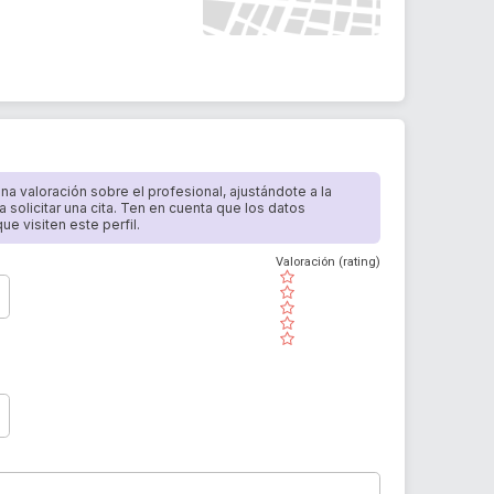
 una valoración sobre el profesional, ajustándote a la
a solicitar una cita. Ten en cuenta que los datos
e visiten este perfil.
Valoración (rating)
( )
( )
( )
( )
( )