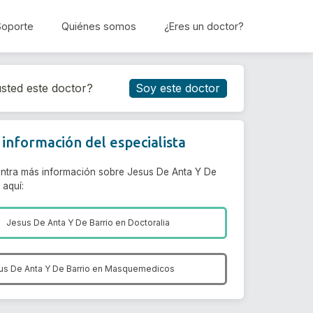
Soporte
Quiénes somos
¿Eres un doctor?
Reservar cita
sted este doctor?
Soy este doctor
información del especialista
ntra más información sobre Jesus De Anta Y De
 aquí:
Jesus De Anta Y De Barrio en
Doctoralia
us De Anta Y De Barrio en
Masquemedicos