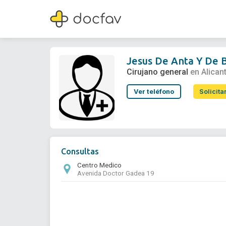
Jesus De Anta Y De Barrio
Cirujano general
Jesus De Anta Y De 
Cirujano general
en Alican
Ver teléfono
Solicita
Consultas
Centro Medico
Avenida Doctor Gadea 19