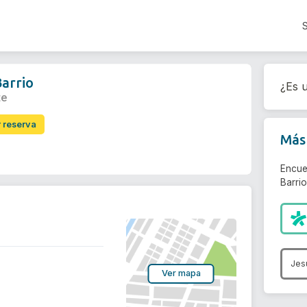
Barrio
¿Es u
te
r reserva
Más 
Encue
Barrio
Jes
Ver mapa