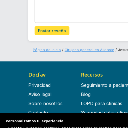
Enviar reseña
Página de inicio
Cirujano general en Alicante
Jesus
Docfav
Recursos
Privacidad
Seguimiento a pacien
Aviso legal
Blog
Sobre nosotros
LOPD para clínicas
Contacto
Seguridad datos clíni
Personalizamos tu experiencia
Términos y condiciones
Software para clínica