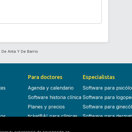
 De Anta Y De Barrio
Para doctores
Especialistas
tes
Agenda y calendario
Software para psicól
Software historia clínica
Software para logope
Planes y precios
Software para ginecó
cos
ticketBAI para clínicas
Software para dermat
s en la nube
Software para dentist