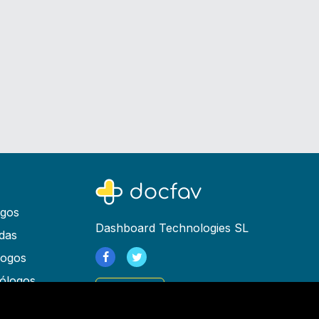
ogos
Dashboard Technologies SL
das
logos
ólogos
Registrarse
as