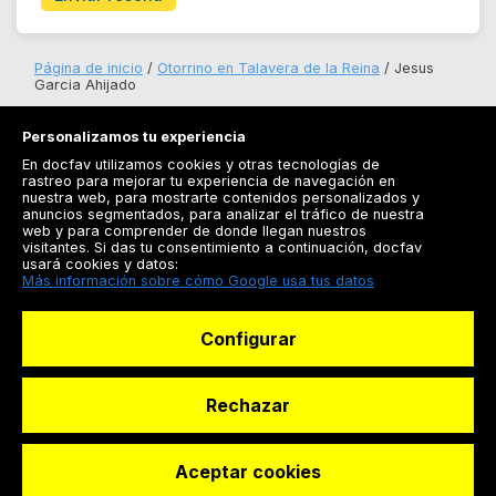
Página de inicio
Otorrino en Talavera de la Reina
Jesus
Garcia Ahijado
Personalizamos tu experiencia
En docfav utilizamos cookies y otras tecnologías de
rastreo para mejorar tu experiencia de navegación en
nuestra web, para mostrarte contenidos personalizados y
anuncios segmentados, para analizar el tráfico de nuestra
Registrarse
web y para comprender de donde llegan nuestros
visitantes. Si das tu consentimiento a continuación, docfav
Docfav
usará cookies y datos:
Más información sobre cómo Google usa tus datos
Recursos
Configurar
Para doctores
Especialistas
Rechazar
Aceptar cookies
© Dashboard Technologies S.L