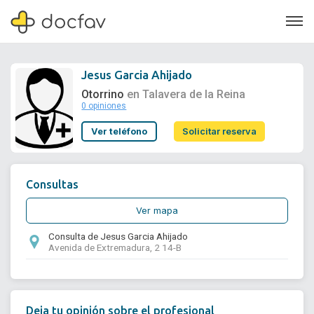
Jesus Garcia Ahijado
Otorrino
en Talavera de la Reina
0 opiniones
Soporte
Ver teléfono
Solicitar reserva
Quiénes somos
¿Eres un doctor?
Consultas
Ver mapa
Consulta de Jesus Garcia Ahijado
Avenida de Extremadura, 2 14-B
Deja tu opinión sobre el profesional