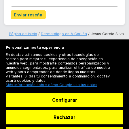
Enviar reseña
Página de inicio
Dermatólogo en A Coruña
Jesus Garcia Silva
Personalizamos tu experiencia
En docfav utilizamos cookies y otras tecnologías de
rastreo para mejorar tu experiencia de navegación en
nuestra web, para mostrarte contenidos personalizados y
anuncios segmentados, para analizar el tráfico de nuestra
Registrarse
web y para comprender de donde llegan nuestros
visitantes. Si das tu consentimiento a continuación, docfav
Docfav
usará cookies y datos:
Más información sobre cómo Google usa tus datos
Recursos
Configurar
Para doctores
Especialistas
Rechazar