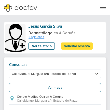
Jesus Garcia Silva
Dermatólogo
en A Coruña
0 opiniones
Soporte
Ver teléfono
Solicitar reserva
Quiénes somos
¿Eres un doctor?
Consultas
Ver mapa
Centro Medico Quiron A Coruna
CalleManuel Murguia s/n Estadio de Riazor