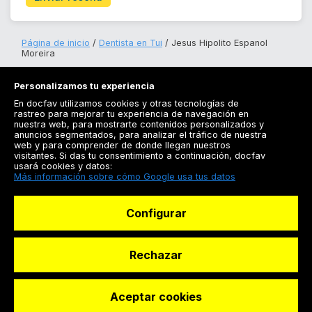
Página de inicio
Dentista en Tui
Jesus Hipolito Espanol
Moreira
Personalizamos tu experiencia
En docfav utilizamos cookies y otras tecnologías de
rastreo para mejorar tu experiencia de navegación en
nuestra web, para mostrarte contenidos personalizados y
anuncios segmentados, para analizar el tráfico de nuestra
Registrarse
web y para comprender de donde llegan nuestros
visitantes. Si das tu consentimiento a continuación, docfav
Docfav
usará cookies y datos:
Más información sobre cómo Google usa tus datos
Recursos
Configurar
Para doctores
Especialistas
Rechazar
Aceptar cookies
© Dashboard Technologies S.L