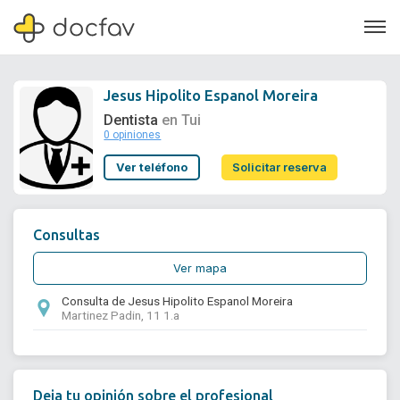
Jesus Hipolito Espanol Moreira
Dentista
en Tui
0 opiniones
Soporte
Ver teléfono
Solicitar reserva
Quiénes somos
¿Eres un doctor?
Consultas
Ver mapa
Consulta de Jesus Hipolito Espanol Moreira
Martinez Padin, 11 1.a
Deja tu opinión sobre el profesional