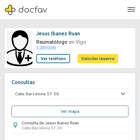
Jesus Ibanez Ruan
Reumatólogo
en Vigo
0 opiniones
Soporte
Ver teléfono
Solicitar reserva
Quiénes somos
¿Eres un doctor?
Consultas
Ver mapa
Consulta de Jesus Ibanez Ruan
Calle Barcelona 57-59