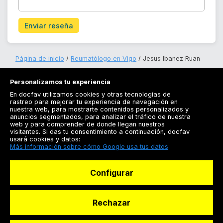
Enviar reseña
Página de inicio
Reumatólogo en Vigo
Jesus Ibanez Ruan
Personalizamos tu experiencia
En docfav utilizamos cookies y otras tecnologías de
rastreo para mejorar tu experiencia de navegación en
nuestra web, para mostrarte contenidos personalizados y
anuncios segmentados, para analizar el tráfico de nuestra
Registrarse
web y para comprender de donde llegan nuestros
visitantes. Si das tu consentimiento a continuación, docfav
Docfav
usará cookies y datos:
Más información sobre cómo Google usa tus datos
Recursos
Configurar
Para doctores
Especialistas
Rechazar