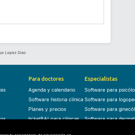
us Lopez Diaz
Para doctores
Especialistas
tes
Agenda y calendario
Software para psicól
Software historia clínica
Software para logope
Planes y precios
Software para ginecó
cos
ticketBAI para clínicas
Software para dermat
s en la nube
Software para dentist