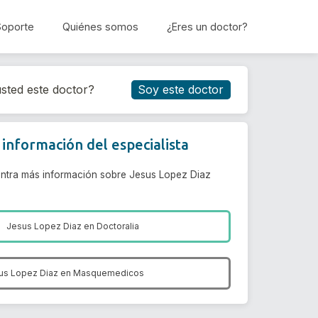
Soporte
Quiénes somos
¿Eres un doctor?
Reservar cita
sted este doctor?
Soy este doctor
información del especialista
ntra más información sobre Jesus Lopez Diaz
Jesus Lopez Diaz en
Doctoralia
us Lopez Diaz en
Masquemedicos