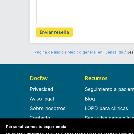
Enviar reseña
Página de inicio
Médico general en Fuensalida
Jes
Docfav
Recursos
Privacidad
Seguimiento a pacien
Aviso legal
Blog
Sobre nosotros
LOPD para clínicas
Contacto
Seguridad datos clíni
Personalizamos tu experiencia
Términos y condiciones
Software para clínica