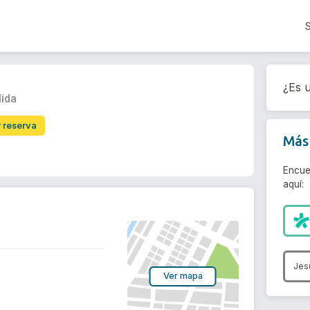
¿Es u
lida
r reserva
Más 
Encue
aquí:
Jes
Ver mapa