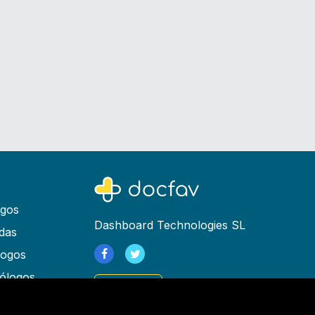
ogos
Dashboard Technologies SL
das
logos
ólogos
Registrarse
as