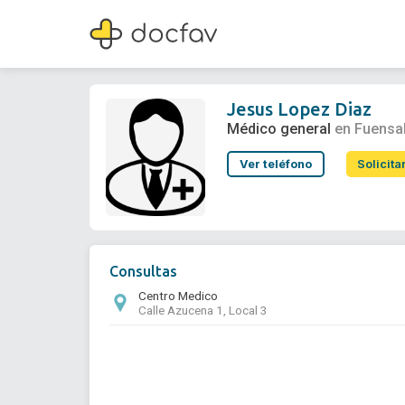
Jesus Lopez Diaz
Médico general
Jesus Lopez Diaz
Médico general
en Fuensa
Ver teléfono
Solicita
Consultas
Centro Medico
Calle Azucena 1, Local 3