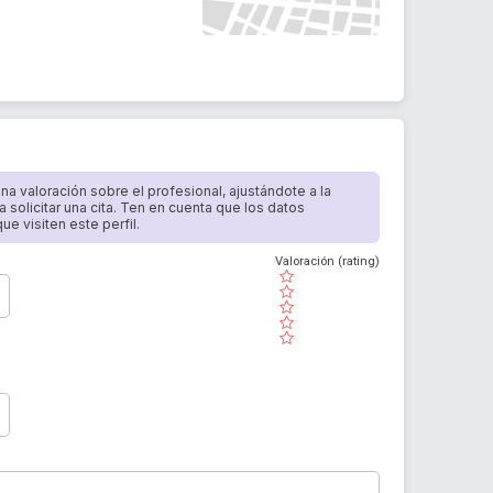
 una valoración sobre el profesional, ajustándote a la
a solicitar una cita. Ten en cuenta que los datos
e visiten este perfil.
Valoración (rating)
( )
( )
( )
( )
( )