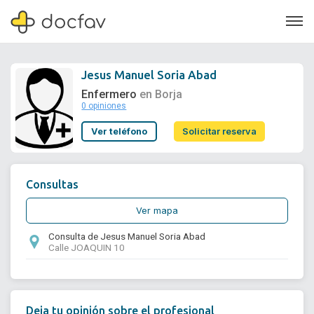
Jesus Manuel Soria Abad
Enfermero
en Borja
0 opiniones
Soporte
Ver teléfono
Solicitar reserva
Quiénes somos
¿Eres un doctor?
Consultas
Ver mapa
Consulta de Jesus Manuel Soria Abad
Calle JOAQUIN 10
Deja tu opinión sobre el profesional