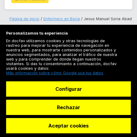
Página de inicio
Enfermero en Borja
Jesus Manuel Soria Abad
Personalizamos tu experiencia
En docfav utilizamos cookies y otras tecnologías de
rastreo para mejorar tu experiencia de navegación en
nuestra web, para mostrarte contenidos personalizados y
anuncios segmentados, para analizar el tráfico de nuestra
Registrarse
web y para comprender de donde llegan nuestros
visitantes. Si das tu consentimiento a continuación, docfav
Docfav
usará cookies y datos:
Más información sobre cómo Google usa tus datos
Recursos
Configurar
Para doctores
Especialistas
Rechazar
Aceptar cookies
© Dashboard Technologies S.L
Solicitar reserva