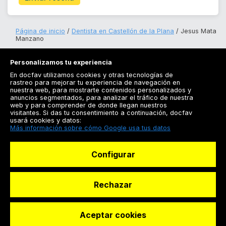
Página de inicio
Dentista en Castellón de la Plana
Jesus Mata
Manzano
Personalizamos tu experiencia
En docfav utilizamos cookies y otras tecnologías de
rastreo para mejorar tu experiencia de navegación en
nuestra web, para mostrarte contenidos personalizados y
anuncios segmentados, para analizar el tráfico de nuestra
Registrarse
web y para comprender de donde llegan nuestros
visitantes. Si das tu consentimiento a continuación, docfav
Docfav
usará cookies y datos:
Más información sobre cómo Google usa tus datos
Recursos
Configurar
Para doctores
Especialistas
Rechazar
Aceptar cookies
© Dashboard Technologies S.L