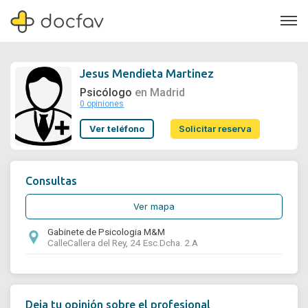
Jesus Mendieta Martinez
Psicólogo
en Madrid
0 opiniones
Soporte
Ver teléfono
Solicitar reserva
Quiénes somos
¿Eres un doctor?
Consultas
Ver mapa
Gabinete de Psicologia M&M
CalleCallera del Rey, 24 Esc.Dcha. 2.A
Deja tu opinión sobre el profesional