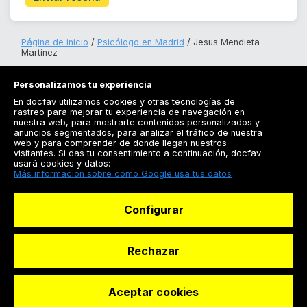
Página de inicio
Psicólogo en Madrid
Jesus Mendieta
Martinez
Personalizamos tu experiencia
En docfav utilizamos cookies y otras tecnologías de
rastreo para mejorar tu experiencia de navegación en
nuestra web, para mostrarte contenidos personalizados y
anuncios segmentados, para analizar el tráfico de nuestra
Registrarse
web y para comprender de donde llegan nuestros
visitantes. Si das tu consentimiento a continuación, docfav
Docfav
usará cookies y datos:
Más información sobre cómo Google usa tus datos
Recursos
Configurar
Para doctores
Especialistas
Rechazar
Aceptar cookies
© Dashboard Technologies S.L