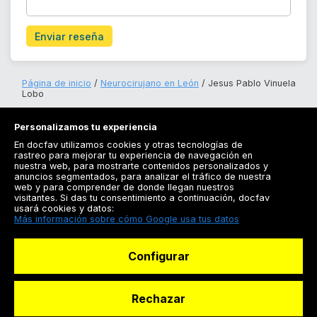
Enviar reseña
Página de inicio
Neurocirujano en León
Jesus Pablo Vinuela
Lobo
Personalizamos tu experiencia
En docfav utilizamos cookies y otras tecnologías de
rastreo para mejorar tu experiencia de navegación en
nuestra web, para mostrarte contenidos personalizados y
anuncios segmentados, para analizar el tráfico de nuestra
Registrarse
web y para comprender de donde llegan nuestros
visitantes. Si das tu consentimiento a continuación, docfav
Docfav
usará cookies y datos:
Más información sobre cómo Google usa tus datos
Recursos
Configurar
Para doctores
Especialistas
Rechazar