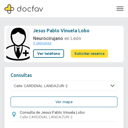
Jesus Pablo Vinuela Lobo
Neurocirujano
en León
0 opiniones
Soporte
Ver teléfono
Solicitar reserva
Quiénes somos
¿Eres un doctor?
Consultas
Ver mapa
Consulta de Jesus Pablo Vinuela Lobo
Calle CARDENAL LANDAZURI 2