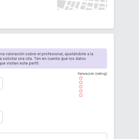
 una valoración sobre el profesional, ajustándote a la
a solicitar una cita. Ten en cuenta que los datos
e visiten este perfil.
Valoración (rating)
( )
( )
( )
( )
( )