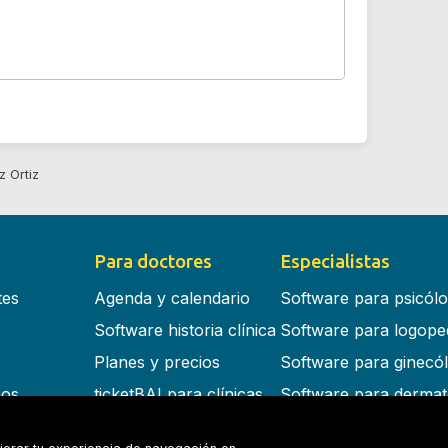
z Ortiz
Para doctores
Especialistas
tes
Agenda y calendario
Software para psicól
Software historia clínica
Software para logope
Planes y precios
Software para ginecó
cos
ticketBAI para clínicas
Software para dermat
s en la nube
Software para dentist