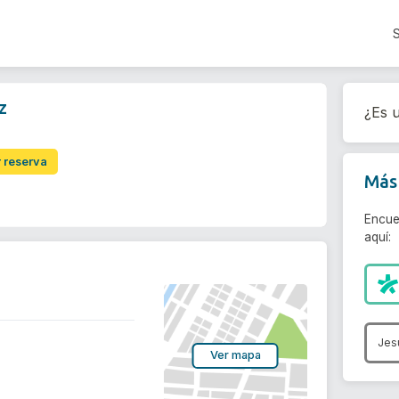
z
¿Es u
r reserva
Más 
Encue
aquí:
Jes
Ver mapa