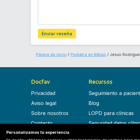
Enviar reseña
Página de inicio
Pediatra en Bilbao
Jesus Rodrigue
Docfav
Recursos
Privacidad
Seguimiento a pacien
Aviso legal
Blog
Sobre nosotros
LOPD para clínicas
Contacto
Seguridad datos clíni
Personalizamos tu experiencia
Términos y condiciones
Software para clínica