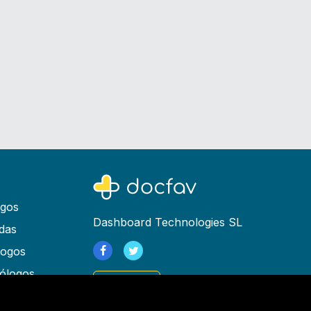
ogos
Dashboard Technologies SL
das
logos
ólogos
Registrarse
as