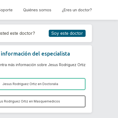
Soporte
Quiénes somos
¿Eres un doctor?
Reservar cita
sted este doctor?
Soy este doctor
información del especialista
ntra más información sobre Jesus Rodriguez Ortiz
Jesus Rodriguez Ortiz en
Doctoralia
us Rodriguez Ortiz en
Masquemedicos