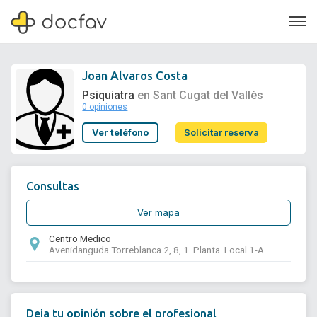
Joan Alvaros Costa
Psiquiatra
en Sant Cugat del Vallès
0 opiniones
Soporte
Ver teléfono
Solicitar reserva
Quiénes somos
¿Eres un doctor?
Consultas
Ver mapa
Centro Medico
Avenidanguda Torreblanca 2, 8, 1. Planta. Local 1-A
Deja tu opinión sobre el profesional