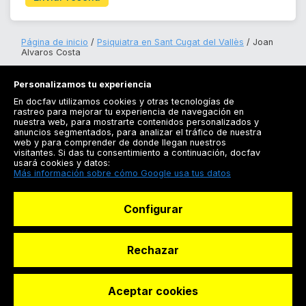
Página de inicio
Psiquiatra en Sant Cugat del Vallès
Joan
Alvaros Costa
Personalizamos tu experiencia
En docfav utilizamos cookies y otras tecnologías de
rastreo para mejorar tu experiencia de navegación en
nuestra web, para mostrarte contenidos personalizados y
anuncios segmentados, para analizar el tráfico de nuestra
Registrarse
web y para comprender de donde llegan nuestros
visitantes. Si das tu consentimiento a continuación, docfav
Docfav
usará cookies y datos:
Más información sobre cómo Google usa tus datos
Recursos
Configurar
Para doctores
Especialistas
Rechazar
Aceptar cookies
© Dashboard Technologies S.L