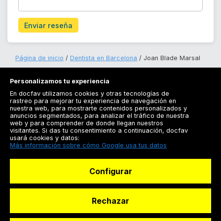
Enviar reseña
Página de inicio
Dentista en Barcelona
Joan Blade Marsal
Personalizamos tu experiencia
En docfav utilizamos cookies y otras tecnologías de
rastreo para mejorar tu experiencia de navegación en
nuestra web, para mostrarte contenidos personalizados y
anuncios segmentados, para analizar el tráfico de nuestra
Registrarse
web y para comprender de donde llegan nuestros
visitantes. Si das tu consentimiento a continuación, docfav
Docfav
usará cookies y datos:
Más información sobre cómo Google usa tus datos
Recursos
Configurar
Para doctores
Especialistas
Rechazar