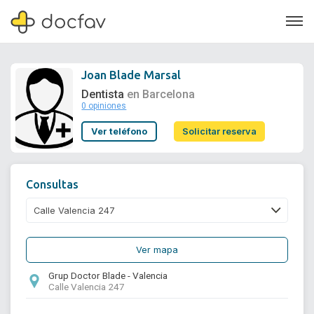
Joan Blade Marsal
Dentista
en Barcelona
0 opiniones
Soporte
Ver teléfono
Solicitar reserva
Quiénes somos
¿Eres un doctor?
Consultas
Ver mapa
Grup Doctor Blade - Valencia
Calle Valencia 247