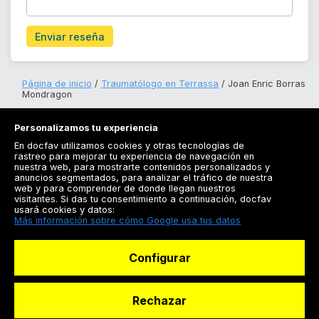
Enviar reseña
Página de inicio
Traumatólogo en Terrassa
Joan Enric Borras
Mondragon
Personalizamos tu experiencia
En docfav utilizamos cookies y otras tecnologías de
rastreo para mejorar tu experiencia de navegación en
nuestra web, para mostrarte contenidos personalizados y
anuncios segmentados, para analizar el tráfico de nuestra
Registrarse
web y para comprender de donde llegan nuestros
visitantes. Si das tu consentimiento a continuación, docfav
Docfav
usará cookies y datos:
Más información sobre cómo Google usa tus datos
Recursos
Configurar
Para doctores
Especialistas
Rechazar