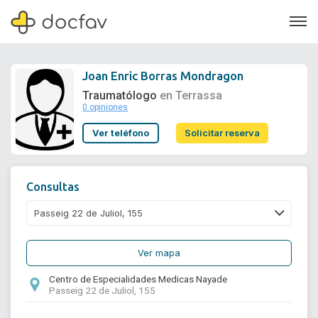
Joan Enric Borras Mondragon
Traumatólogo
en Terrassa
0 opiniones
Soporte
Ver teléfono
Solicitar reserva
Quiénes somos
¿Eres un doctor?
Consultas
Ver mapa
Centro de Especialidades Medicas Nayade
Passeig 22 de Juliol, 155