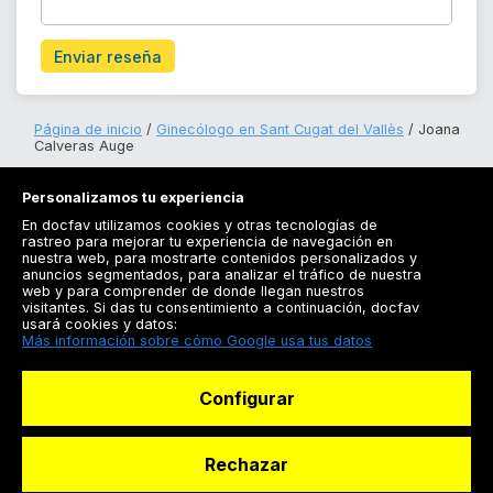
Enviar reseña
Página de inicio
Ginecólogo en Sant Cugat del Vallès
Joana
Calveras Auge
Personalizamos tu experiencia
En docfav utilizamos cookies y otras tecnologías de
rastreo para mejorar tu experiencia de navegación en
nuestra web, para mostrarte contenidos personalizados y
anuncios segmentados, para analizar el tráfico de nuestra
Registrarse
web y para comprender de donde llegan nuestros
visitantes. Si das tu consentimiento a continuación, docfav
Docfav
usará cookies y datos:
Más información sobre cómo Google usa tus datos
Recursos
Configurar
Para doctores
Especialistas
Rechazar