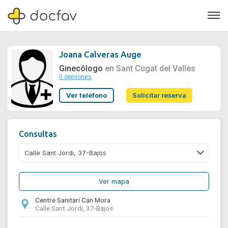
Joana Calveras Auge
Ginecólogo
en Sant Cugat del Vallès
0 opiniones
Soporte
Ver teléfono
Solicitar reserva
Quiénes somos
¿Eres un doctor?
Consultas
Ver mapa
Centre Sanitari Can Mora
Calle Sant Jordi, 37-Bajos