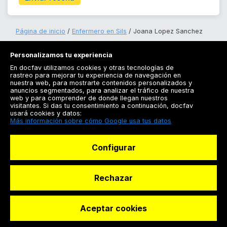
Página de inicio
Enfermero en Sils
Joana Lopez Sanchez
Personalizamos tu experiencia
En docfav utilizamos cookies y otras tecnologías de
rastreo para mejorar tu experiencia de navegación en
nuestra web, para mostrarte contenidos personalizados y
anuncios segmentados, para analizar el tráfico de nuestra
Registrarse
web y para comprender de donde llegan nuestros
visitantes. Si das tu consentimiento a continuación, docfav
Docfav
usará cookies y datos:
Más información sobre cómo Google usa tus datos
Recursos
Configurar
Para doctores
Especialistas
Rechazar
Aceptar cookies
© Dashboard Technologies S.L
Solicitar reserva