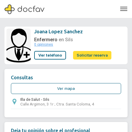
Joana Lopez Sanchez
Enfermero
en Sils
0 opiniones
Soporte
Ver teléfono
Solicitar reserva
Quiénes somos
¿Eres un doctor?
Consultas
Ver mapa
Illa de Salut - Sils
Calle Argimon, 3 1r ; Ctra. Santa Coloma, 4
Deja tu opinión sobre el profesional