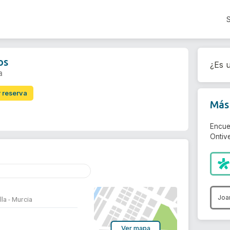
os
¿Es u
a
r reserva
Más 
Encue
Ontive
Joa
la - Murcia
Ver mapa