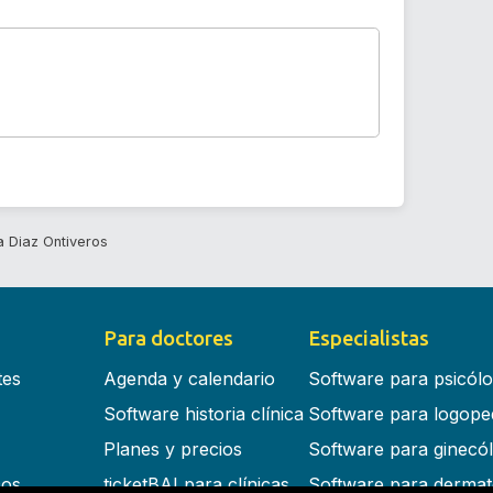
 Diaz Ontiveros
Para doctores
Especialistas
tes
Agenda y calendario
Software para psicól
Software historia clínica
Software para logope
Planes y precios
Software para ginecó
cos
ticketBAI para clínicas
Software para dermat