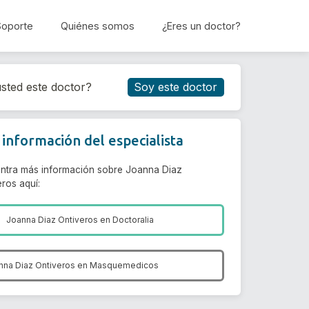
Soporte
Quiénes somos
¿Eres un doctor?
Reservar cita
sted este doctor?
Soy este doctor
información del especialista
ntra más información sobre Joanna Diaz
ros aquí:
Joanna Diaz Ontiveros en
Doctoralia
nna Diaz Ontiveros en
Masquemedicos