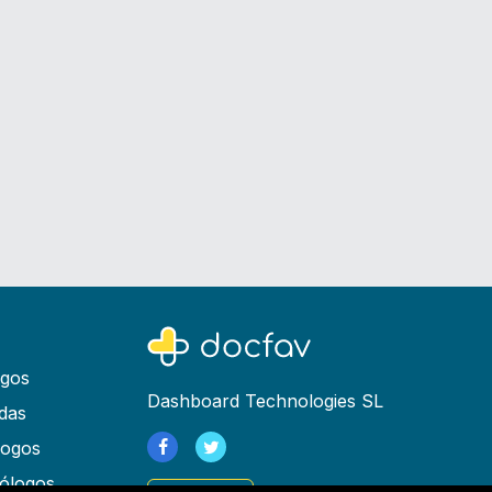
ogos
Dashboard Technologies SL
das
logos
ólogos