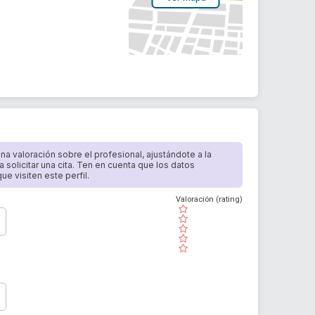
 una valoración sobre el profesional, ajustándote a la
a solicitar una cita. Ten en cuenta que los datos
e visiten este perfil.
Valoración (rating)
( )
( )
( )
( )
( )