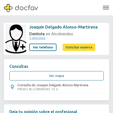
Joaquin Delgado Alonso-Martirena
Dentista
en Alcobendas
0 opiniones
Soporte
Ver teléfono
Solicitar reserva
Quiénes somos
¿Eres un doctor?
Consultas
Ver mapa
Consulta de Joaquin Delgado Alonso-Martirena
PASEO ALCOBENDAS 10 2-
Deja tu opinión sobre el profesional