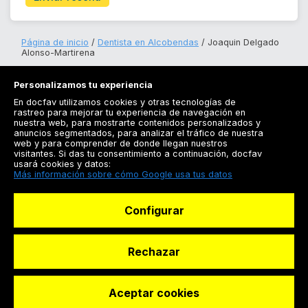
Página de inicio
Dentista en Alcobendas
Joaquin Delgado
Alonso-Martirena
Personalizamos tu experiencia
En docfav utilizamos cookies y otras tecnologías de
rastreo para mejorar tu experiencia de navegación en
nuestra web, para mostrarte contenidos personalizados y
anuncios segmentados, para analizar el tráfico de nuestra
Registrarse
web y para comprender de donde llegan nuestros
visitantes. Si das tu consentimiento a continuación, docfav
Docfav
usará cookies y datos:
Más información sobre cómo Google usa tus datos
Recursos
Configurar
Para doctores
Especialistas
Rechazar
Aceptar cookies
© Dashboard Technologies S.L