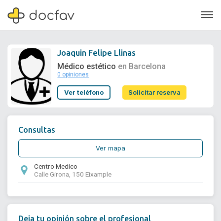
Joaquin Felipe Llinas
Médico estético
en Barcelona
0 opiniones
Soporte
Ver teléfono
Solicitar reserva
Quiénes somos
¿Eres un doctor?
Consultas
Ver mapa
Centro Medico
Calle Girona, 150 Eixample
Deja tu opinión sobre el profesional