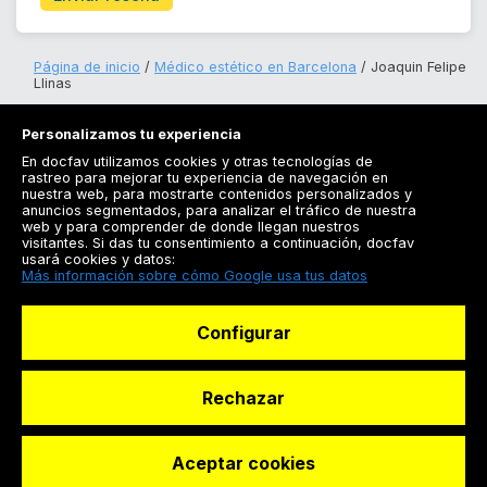
Página de inicio
Médico estético en Barcelona
Joaquin Felipe
Llinas
Personalizamos tu experiencia
En docfav utilizamos cookies y otras tecnologías de
rastreo para mejorar tu experiencia de navegación en
nuestra web, para mostrarte contenidos personalizados y
anuncios segmentados, para analizar el tráfico de nuestra
Registrarse
web y para comprender de donde llegan nuestros
visitantes. Si das tu consentimiento a continuación, docfav
Docfav
usará cookies y datos:
Más información sobre cómo Google usa tus datos
Recursos
Configurar
Para doctores
Especialistas
Rechazar
Aceptar cookies
© Dashboard Technologies S.L