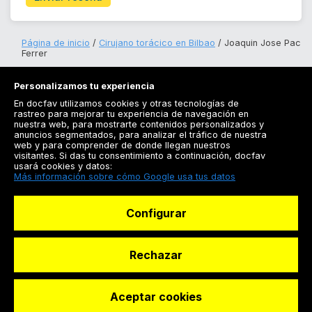
Página de inicio
Cirujano torácico en Bilbao
Joaquin Jose Pac
Ferrer
Personalizamos tu experiencia
En docfav utilizamos cookies y otras tecnologías de
rastreo para mejorar tu experiencia de navegación en
nuestra web, para mostrarte contenidos personalizados y
anuncios segmentados, para analizar el tráfico de nuestra
Registrarse
web y para comprender de donde llegan nuestros
visitantes. Si das tu consentimiento a continuación, docfav
Docfav
usará cookies y datos:
Más información sobre cómo Google usa tus datos
Recursos
Configurar
Para doctores
Especialistas
Rechazar
Aceptar cookies
© Dashboard Technologies S.L