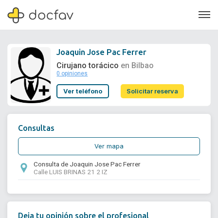
Joaquin Jose Pac Ferrer
Cirujano torácico
en Bilbao
0 opiniones
Soporte
Ver teléfono
Solicitar reserva
Quiénes somos
¿Eres un doctor?
Consultas
Ver mapa
Consulta de Joaquin Jose Pac Ferrer
Calle LUIS BRINAS 21 2 IZ
Deja tu opinión sobre el profesional