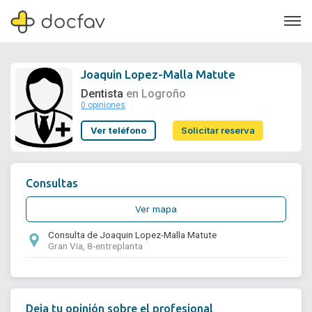
Joaquin Lopez-Malla Matute
Dentista
en Logroño
0 opiniones
Soporte
Ver teléfono
Solicitar reserva
Quiénes somos
¿Eres un doctor?
Consultas
Ver mapa
Consulta de Joaquin Lopez-Malla Matute
Gran Via, 8-entreplanta
Deja tu opinión sobre el profesional