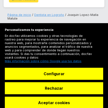
Página de inicio
Dentista en Logroño
Joaquin Lopez-Malla
Matute
Personalizamos tu experiencia
En docfav utilizamos cookies y otras tecnologías de
rastreo para mejorar tu experiencia de navegación en
nuestra web, para mostrarte contenidos personalizados y
anuncios segmentados, para analizar el tráfico de nuestra
Registrarse
web y para comprender de donde llegan nuestros
visitantes. Si das tu consentimiento a continuación, docfav
Docfav
usará cookies y datos:
Más información sobre cómo Google usa tus datos
Recursos
Configurar
Para doctores
Especialistas
Rechazar
Aceptar cookies
© Dashboard Technologies S.L