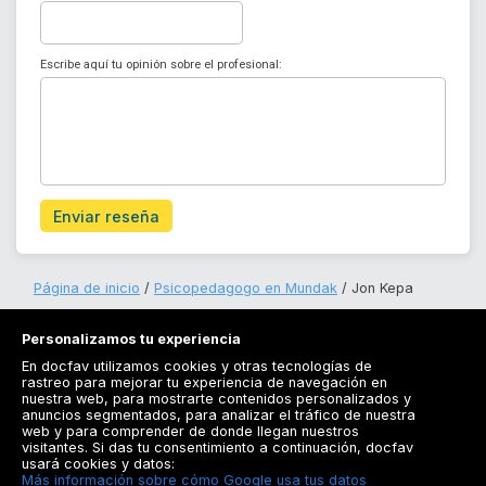
Escribe aquí tu opinión sobre el profesional:
Enviar reseña
Página de inicio
Psicopedagogo en Mundak
Jon Kepa
Personalizamos tu experiencia
En docfav utilizamos cookies y otras tecnologías de
rastreo para mejorar tu experiencia de navegación en
nuestra web, para mostrarte contenidos personalizados y
anuncios segmentados, para analizar el tráfico de nuestra
Registrarse
web y para comprender de donde llegan nuestros
visitantes. Si das tu consentimiento a continuación, docfav
Docfav
usará cookies y datos:
Más información sobre cómo Google usa tus datos