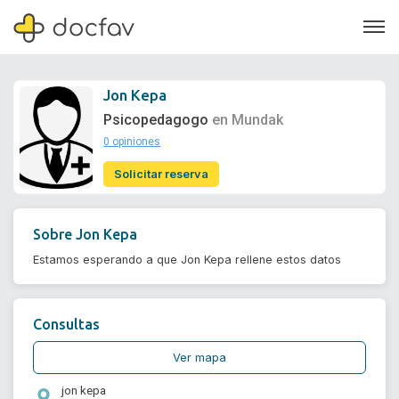
Jon Kepa
Psicopedagogo
en Mundak
0 opiniones
Soporte
Solicitar reserva
Quiénes somos
¿Eres un doctor?
Sobre
Jon Kepa
Estamos esperando a que Jon Kepa rellene estos datos
Consultas
Ver mapa
jon kepa