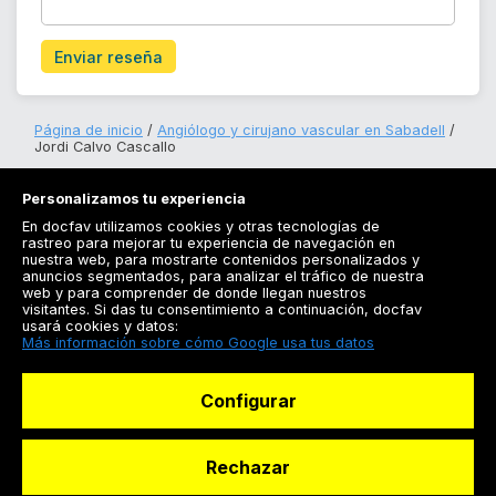
Enviar reseña
Página de inicio
Angiólogo y cirujano vascular en Sabadell
Jordi Calvo Cascallo
Personalizamos tu experiencia
En docfav utilizamos cookies y otras tecnologías de
rastreo para mejorar tu experiencia de navegación en
nuestra web, para mostrarte contenidos personalizados y
anuncios segmentados, para analizar el tráfico de nuestra
Registrarse
web y para comprender de donde llegan nuestros
visitantes. Si das tu consentimiento a continuación, docfav
Docfav
usará cookies y datos:
Más información sobre cómo Google usa tus datos
Recursos
Configurar
Para doctores
Especialistas
Rechazar