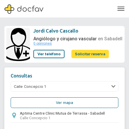
Jordi Calvo Cascallo
Angiólogo y cirujano vascular
en Sabadell
0 opiniones
Soporte
Ver teléfono
Solicitar reserva
Quiénes somos
¿Eres un doctor?
Consultas
Ver mapa
Aptima Centre Clinic Mutua de Terrassa - Sabadell
Calle Concepcio 1