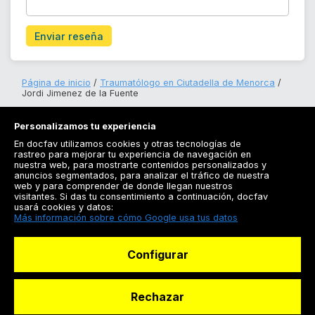
Enviar reseña
Página de inicio
Traumatólogo en Ciutadella de Menorca
Jordi Jimenez de la Fuente
Personalizamos tu experiencia
En docfav utilizamos cookies y otras tecnologías de
rastreo para mejorar tu experiencia de navegación en
nuestra web, para mostrarte contenidos personalizados y
anuncios segmentados, para analizar el tráfico de nuestra
Registrarse
web y para comprender de donde llegan nuestros
visitantes. Si das tu consentimiento a continuación, docfav
Docfav
usará cookies y datos:
Más información sobre cómo Google usa tus datos
Recursos
Configurar
Para doctores
Especialistas
Rechazar