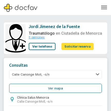
Jordi Jimenez de la Fuente
Traumatólogo
en Ciutadella de Menorca
0 opiniones
Soporte
Ver teléfono
Solicitar reserva
Quiénes somos
¿Eres un doctor?
Consultas
Ver mapa
Clinica Salus Menorca
Calle Canonge Moll, -s/n