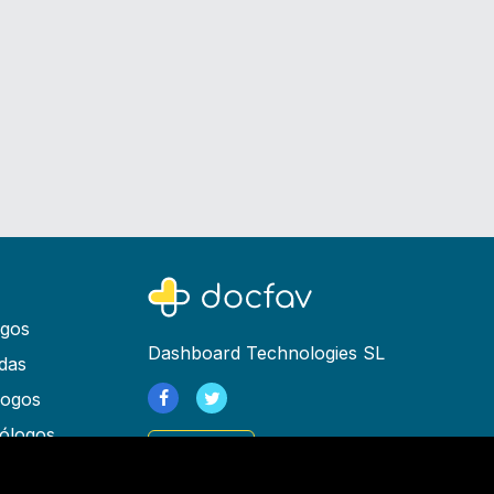
ogos
Dashboard Technologies SL
das
logos
ólogos
Registrarse
as