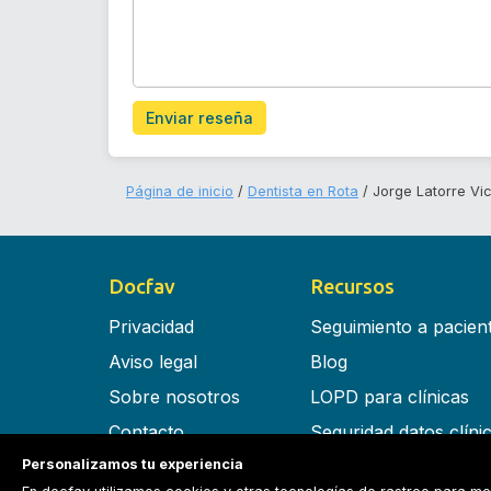
Enviar reseña
Página de inicio
Dentista en Rota
Jorge Latorre Vi
Docfav
Recursos
Privacidad
Seguimiento a pacien
Aviso legal
Blog
Sobre nosotros
LOPD para clínicas
Contacto
Seguridad datos clíni
Personalizamos tu experiencia
Términos y condiciones
Software para clínica