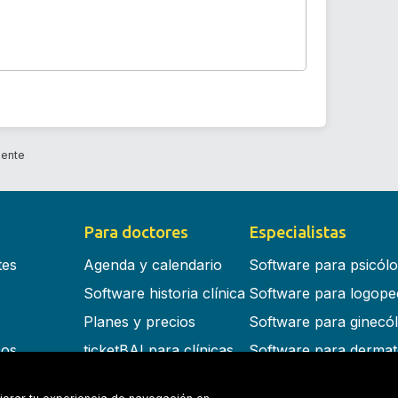
cente
Para doctores
Especialistas
tes
Agenda y calendario
Software para psicól
Software historia clínica
Software para logope
Planes y precios
Software para ginecó
cos
ticketBAI para clínicas
Software para dermat
s en la nube
Software para dentist