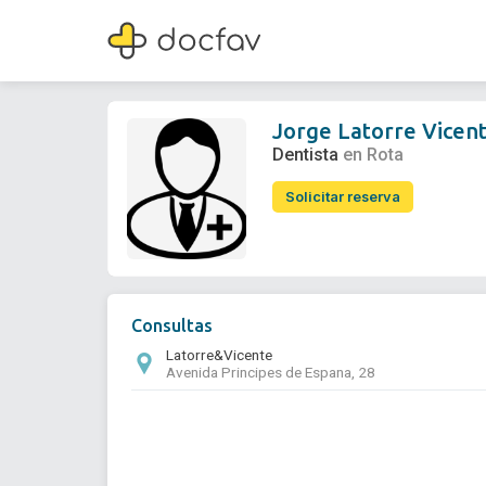
Jorge Latorre Vicente
Dentista
Jorge Latorre Vicen
Dentista
en Rota
Solicitar reserva
Consultas
Latorre&Vicente
Avenida Principes de Espana, 28