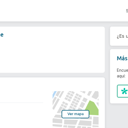
te
¿Es u
Más 
Encue
aquí:
Ver mapa