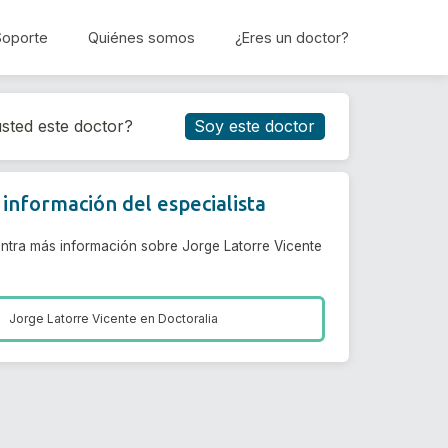
Soporte
Quiénes somos
¿Eres un doctor?
Reservar cita
sted este doctor?
Soy este doctor
información del especialista
ntra más información sobre Jorge Latorre Vicente
Jorge Latorre Vicente en
Doctoralia