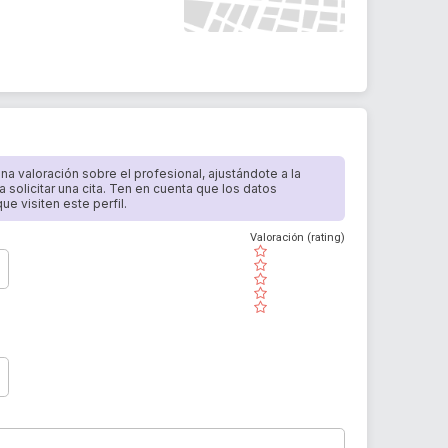
 una valoración sobre el profesional, ajustándote a la
a solicitar una cita. Ten en cuenta que los datos
e visiten este perfil.
Valoración (rating)
( )
( )
( )
( )
( )