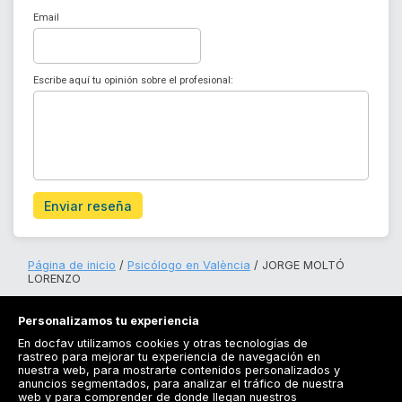
Email
Escribe aquí tu opinión sobre el profesional:
Enviar reseña
Página de inicio
Psicólogo en València
JORGE MOLTÓ
LORENZO
Personalizamos tu experiencia
En docfav utilizamos cookies y otras tecnologías de
rastreo para mejorar tu experiencia de navegación en
nuestra web, para mostrarte contenidos personalizados y
anuncios segmentados, para analizar el tráfico de nuestra
Registrarse
web y para comprender de donde llegan nuestros