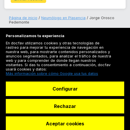
Página de inicio
Neumólogo en Plasencia
Jorge Orosco
Pedemonte
Personalizamos tu experiencia
En docfav utilizamos cookies y otras tecnologías de
rastreo para mejorar tu experiencia de navegación en
nuestra web, para mostrarte contenidos personalizados y
anuncios segmentados, para analizar el tráfico de nuestra
Registrarse
web y para comprender de donde llegan nuestros
visitantes. Si das tu consentimiento a continuación, docfav
Docfav
usará cookies y datos:
Más información sobre cómo Google usa tus datos
Recursos
Configurar
Para doctores
Especialistas
Rechazar
Aceptar cookies
© Dashboard Technologies S.L