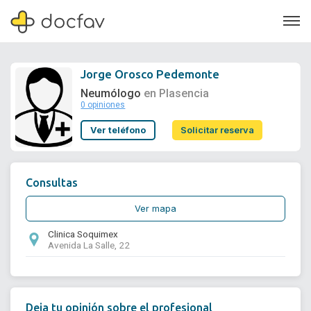
Jorge Orosco Pedemonte
Neumólogo
en Plasencia
0 opiniones
Soporte
Ver teléfono
Solicitar reserva
Quiénes somos
¿Eres un doctor?
Consultas
Ver mapa
Clinica Soquimex
Avenida La Salle, 22
Deja tu opinión sobre el profesional