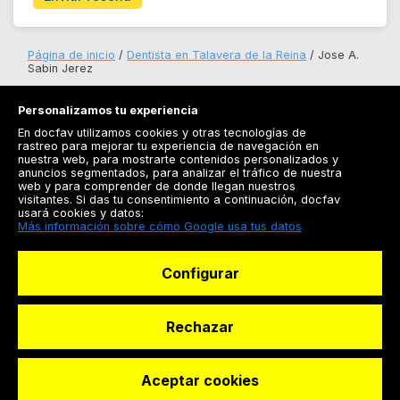
Página de inicio
Dentista en Talavera de la Reina
Jose A.
Sabin Jerez
Personalizamos tu experiencia
En docfav utilizamos cookies y otras tecnologías de
rastreo para mejorar tu experiencia de navegación en
nuestra web, para mostrarte contenidos personalizados y
anuncios segmentados, para analizar el tráfico de nuestra
Registrarse
web y para comprender de donde llegan nuestros
visitantes. Si das tu consentimiento a continuación, docfav
Docfav
usará cookies y datos:
Más información sobre cómo Google usa tus datos
Recursos
Configurar
Para doctores
Especialistas
Rechazar
Aceptar cookies
© Dashboard Technologies S.L