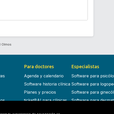
d Olmos
Para doctores
Especialistas
tes
Agenda y calendario
Software para psicól
Software historia clínica
Software para logope
Planes y precios
Software para ginecó
cos
ticketBAI para clínicas
Software para dermat
s en la nube
Software para dentist