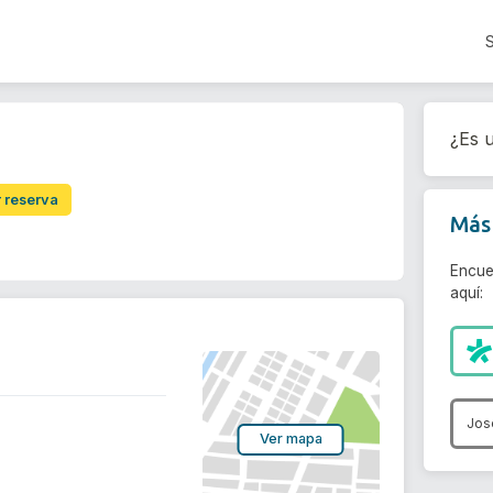
¿Es u
r reserva
Más 
Encue
aquí:
Jos
Ver mapa