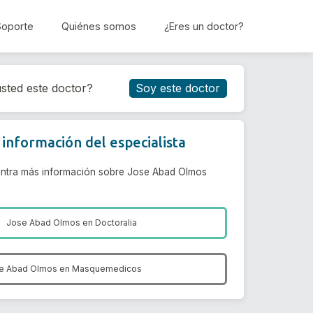
Soporte
Quiénes somos
¿Eres un doctor?
Reservar cita
sted este doctor?
Soy este doctor
información del especialista
ntra más información sobre Jose Abad Olmos
Jose Abad Olmos en
Doctoralia
e Abad Olmos en
Masquemedicos