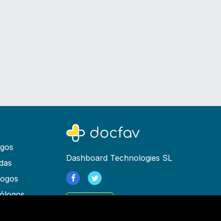
ogos
Dashboard Technologies SL
das
logos
ólogos
Registrarse
as