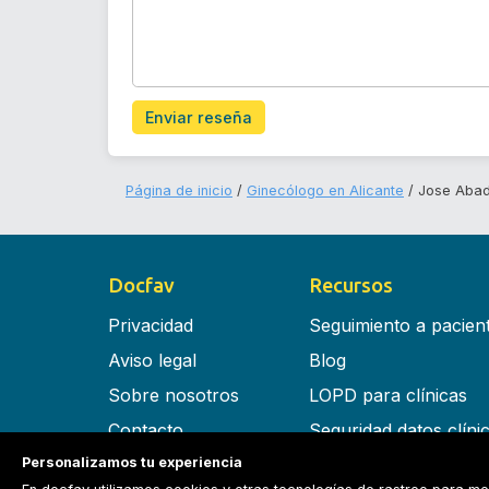
Enviar reseña
Página de inicio
Ginecólogo en Alicante
Jose Aba
Docfav
Recursos
Privacidad
Seguimiento a pacien
Aviso legal
Blog
Sobre nosotros
LOPD para clínicas
Contacto
Seguridad datos clíni
Personalizamos tu experiencia
Términos y condiciones
Software para clínica