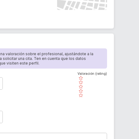
 una valoración sobre el profesional, ajustándote a la
a solicitar una cita. Ten en cuenta que los datos
e visiten este perfil.
Valoración (rating)
( )
( )
( )
( )
( )