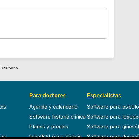
Escribano
Para doctores
Especialistas
tes
Agenda y calendario
Software para psicól
Software historia clínica
Software para logope
Planes y precios
Software para ginecó
cos
ticketBAI para clínicas
Software para dermat