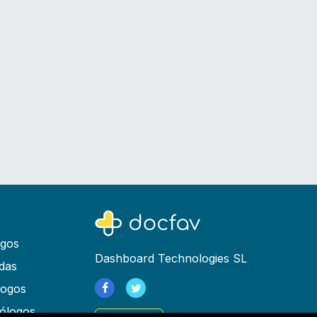
ogos
Dashboard Technologies SL
das
logos
ólogos