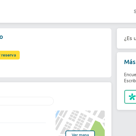
no
¿Es u
r reserva
Más 
Encue
Escri
Ver mapa