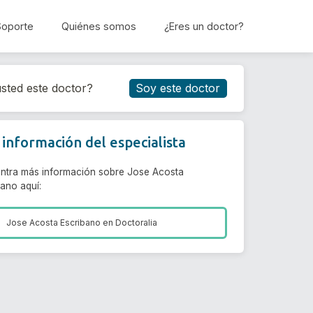
Soporte
Quiénes somos
¿Eres un doctor?
Reservar cita
sted este doctor?
Soy este doctor
información del especialista
ntra más información sobre Jose Acosta
bano aquí:
Jose Acosta Escribano en
Doctoralia