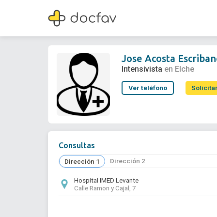
Jose Acosta Escribano
Intensivista
Jose Acosta Escriba
Intensivista
en Elche
Ver teléfono
Solicita
Consultas
Dirección 2
Dirección 1
Hospital IMED Levante
Calle Ramon y Cajal, 7