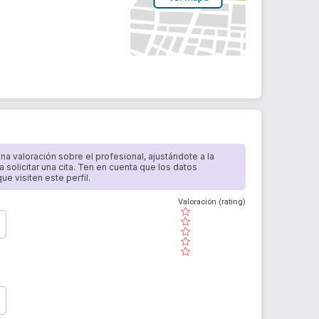
 una valoración sobre el profesional, ajustándote a la
a solicitar una cita. Ten en cuenta que los datos
e visiten este perfil.
Valoración (rating)
( )
( )
( )
( )
( )