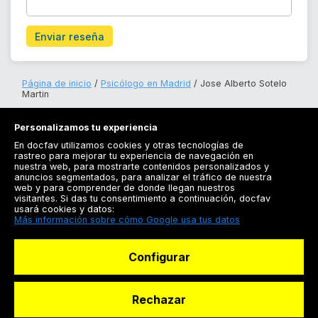
Enviar reseña
Página de inicio
Psicólogo en Madrid
Jose Alberto Sotelo
Martin
Personalizamos tu experiencia
En docfav utilizamos cookies y otras tecnologías de
rastreo para mejorar tu experiencia de navegación en
nuestra web, para mostrarte contenidos personalizados y
anuncios segmentados, para analizar el tráfico de nuestra
Registrarse
web y para comprender de donde llegan nuestros
visitantes. Si das tu consentimiento a continuación, docfav
Docfav
usará cookies y datos:
Más información sobre cómo Google usa tus datos
Recursos
Configurar
Para doctores
Especialistas
Rechazar