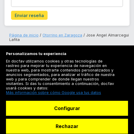
Enviar reseña
Página de inicio
Otorrino en Zaragoza
Jose Angel Almarcegui
Lafita
Personalizamos tu experiencia
En docfav utilizamos cookies y otras tecnologías de
rastreo para mejorar tu experiencia de navegación en
nuestra web, para mostrarte contenidos personalizados y
anuncios segmentados, para analizar el tráfico de nuestra
Registrarse
web y para comprender de donde llegan nuestros
visitantes. Si das tu consentimiento a continuación, docfav
Docfav
usará cookies y datos:
Más información sobre cómo Google usa tus datos
Recursos
Configurar
Para doctores
Especialistas
Rechazar