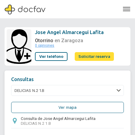
Jose Angel Almarcegui Lafita
Otorrino
en Zaragoza
0 opiniones
Soporte
Ver teléfono
Solicitar reserva
Quiénes somos
¿Eres un doctor?
Consultas
Ver mapa
Consulta de Jose Angel Almarcegui Lafita
DELICIAS N.2 1.B