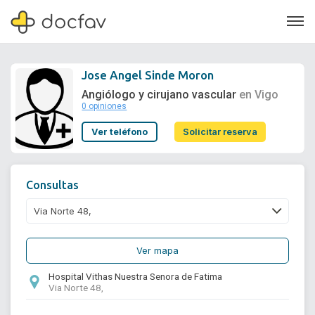
Jose Angel Sinde Moron
Angiólogo y cirujano vascular
en Vigo
0 opiniones
Soporte
Ver teléfono
Solicitar reserva
Quiénes somos
¿Eres un doctor?
Consultas
Ver mapa
Hospital Vithas Nuestra Senora de Fatima
Via Norte 48,