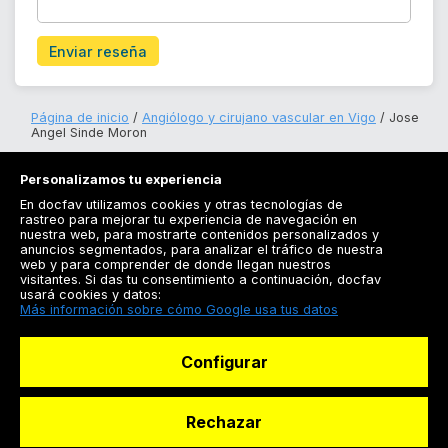
Enviar reseña
Página de inicio
Angiólogo y cirujano vascular en Vigo
Jose
Angel Sinde Moron
Personalizamos tu experiencia
En docfav utilizamos cookies y otras tecnologías de
rastreo para mejorar tu experiencia de navegación en
nuestra web, para mostrarte contenidos personalizados y
anuncios segmentados, para analizar el tráfico de nuestra
Registrarse
web y para comprender de donde llegan nuestros
visitantes. Si das tu consentimiento a continuación, docfav
Docfav
usará cookies y datos:
Más información sobre cómo Google usa tus datos
Recursos
Configurar
Para doctores
Especialistas
Rechazar