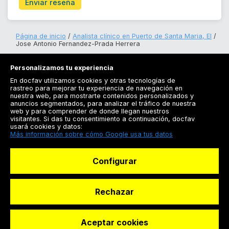
Enviar reseña
Página de inicio
Analista clínico en Puerto de Santa Maria, El
Jose Antonio Fernandez-Prada Herrera
Personalizamos tu experiencia
En docfav utilizamos cookies y otras tecnologías de
rastreo para mejorar tu experiencia de navegación en
nuestra web, para mostrarte contenidos personalizados y
anuncios segmentados, para analizar el tráfico de nuestra
Registrarse
web y para comprender de donde llegan nuestros
visitantes. Si das tu consentimiento a continuación, docfav
Docfav
usará cookies y datos:
Más información sobre cómo Google usa tus datos
Recursos
Configurar
Para doctores
Especialistas
Rechazar
Aceptar cookies
© Dashboard Technologies S.L