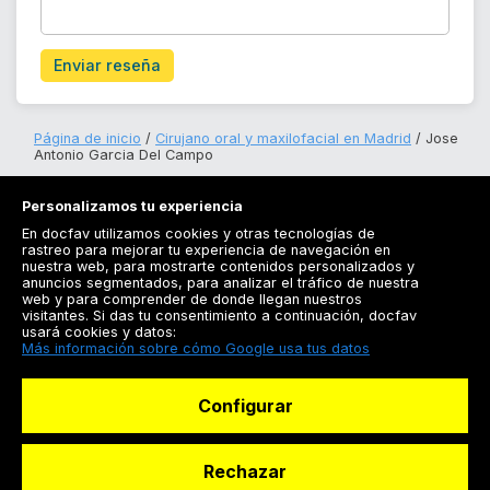
Enviar reseña
Página de inicio
Cirujano oral y maxilofacial en Madrid
Jose
Antonio Garcia Del Campo
Personalizamos tu experiencia
En docfav utilizamos cookies y otras tecnologías de
rastreo para mejorar tu experiencia de navegación en
nuestra web, para mostrarte contenidos personalizados y
anuncios segmentados, para analizar el tráfico de nuestra
Registrarse
web y para comprender de donde llegan nuestros
visitantes. Si das tu consentimiento a continuación, docfav
Docfav
usará cookies y datos:
Más información sobre cómo Google usa tus datos
Recursos
Configurar
Para doctores
Especialistas
Rechazar