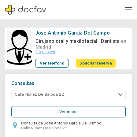
Jose Antonio Garcia Del Campo
Cirujano oral y maxilofacial
Dentista
en
,
Madrid
0 opiniones
Soporte
Ver teléfono
Solicitar reserva
Quiénes somos
¿Eres un doctor?
Consultas
Ver mapa
Consulta de Jose Antonio Garcia Del Campo
Calle Nunez De Balboa 22