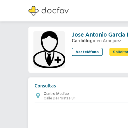
Jose Antonio Garcia Roble
Cardiólogo
Jose Antonio Garcia
Cardiólogo
en Aranjuez
Ver teléfono
Solicita
Consultas
Centro Medico
Calle De Postas 81