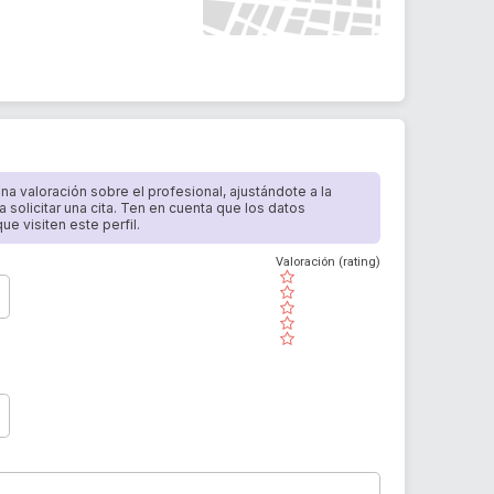
 una valoración sobre el profesional, ajustándote a la
a solicitar una cita. Ten en cuenta que los datos
e visiten este perfil.
Valoración (rating)
( )
( )
( )
( )
( )