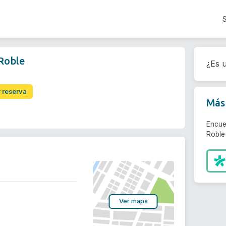
 Roble
¿Es u
r reserva
Más 
Encue
Roble 
Ver mapa