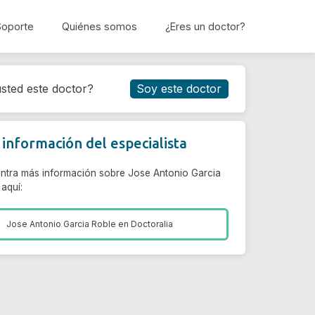
Soporte
Quiénes somos
¿Eres un doctor?
Reservar cita
sted este doctor?
Soy este doctor
información del especialista
ntra más información sobre Jose Antonio Garcia
aquí:
Jose Antonio Garcia Roble en
Doctoralia