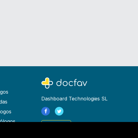
ogos
Dashboard Technologies SL
das
logos
ólogos
Registrarse
as