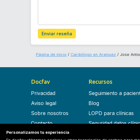
Enviar reseña
Página de inicio
Cardiólogo en Aranjuez
Jose Anto
Docfav
Recursos
Privacidad
Seguimiento a pacien
Aviso legal
Blog
Sobre nosotros
LOPD para clínicas
Contacto
Seguridad datos clíni
Personalizamos tu experiencia
Términos y condiciones
Software para clínica