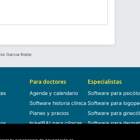
nio Garcia Roble
Para doctores
Especialistas
tes
Agenda y calendario
Software para psicól
Software historia clínica
Software para logope
Planes y precios
Software para ginecó
cos
ticketBAI para clínicas
Software para dermat
s en la nube
Software para dentist