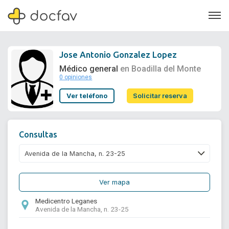
Jose Antonio Gonzalez Lopez
Médico general
en Boadilla del Monte
0 opiniones
Soporte
Ver teléfono
Solicitar reserva
Quiénes somos
¿Eres un doctor?
Consultas
Ver mapa
Medicentro Leganes
Avenida de la Mancha, n. 23-25