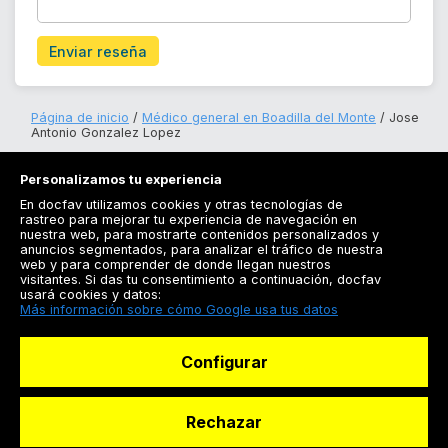
Enviar reseña
Página de inicio
Médico general en Boadilla del Monte
Jose
Antonio Gonzalez Lopez
Personalizamos tu experiencia
En docfav utilizamos cookies y otras tecnologías de
rastreo para mejorar tu experiencia de navegación en
nuestra web, para mostrarte contenidos personalizados y
anuncios segmentados, para analizar el tráfico de nuestra
Registrarse
web y para comprender de donde llegan nuestros
visitantes. Si das tu consentimiento a continuación, docfav
Docfav
usará cookies y datos:
Más información sobre cómo Google usa tus datos
Recursos
Configurar
Para doctores
Especialistas
Rechazar