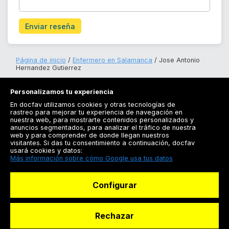
Enviar reseña
Página de inicio
Enfermero en Salamanca
Jose Antonio
Hernandez Gutierrez
Personalizamos tu experiencia
En docfav utilizamos cookies y otras tecnologías de
rastreo para mejorar tu experiencia de navegación en
nuestra web, para mostrarte contenidos personalizados y
anuncios segmentados, para analizar el tráfico de nuestra
Registrarse
web y para comprender de donde llegan nuestros
visitantes. Si das tu consentimiento a continuación, docfav
Docfav
usará cookies y datos:
Más información sobre cómo Google usa tus datos
Recursos
Configurar
Para doctores
Especialistas
Rechazar