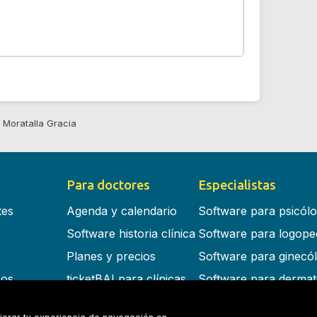
 Moratalla Gracia
Para doctores
Especialistas
tes
Agenda y calendario
Software para psicól
Software historia clínica
Software para logope
Planes y precios
Software para ginecó
cos
ticketBAI para clínicas
Software para dermat
s en la nube
Software para dentist