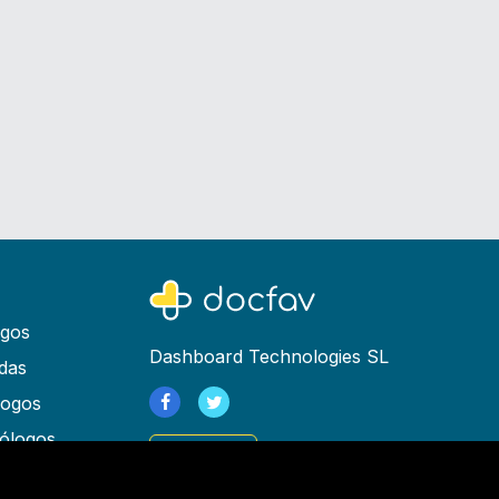
ogos
Dashboard Technologies SL
das
logos
ólogos
Registrarse
as