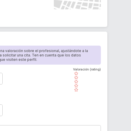
 una valoración sobre el profesional, ajustándote a la
a solicitar una cita. Ten en cuenta que los datos
e visiten este perfil.
Valoración (rating)
( )
( )
( )
( )
( )