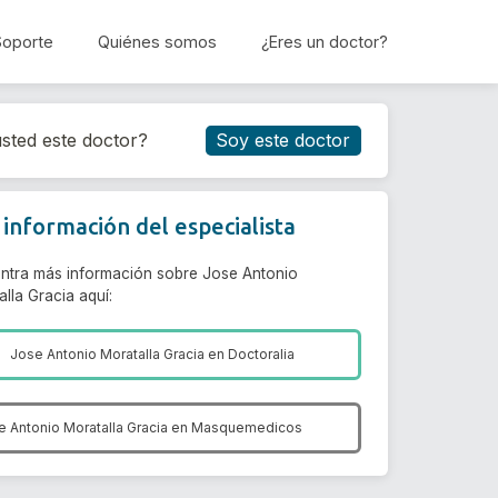
Soporte
Quiénes somos
¿Eres un doctor?
Reservar cita
sted este doctor?
Soy este doctor
información del especialista
ntra más información sobre Jose Antonio
lla Gracia aquí:
Jose Antonio Moratalla Gracia en
Doctoralia
e Antonio Moratalla Gracia en
Masquemedicos