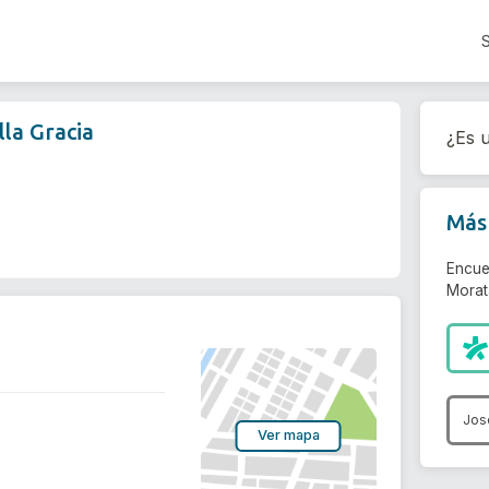
la Gracia
¿Es u
Más 
Encue
Morata
Jos
Ver mapa