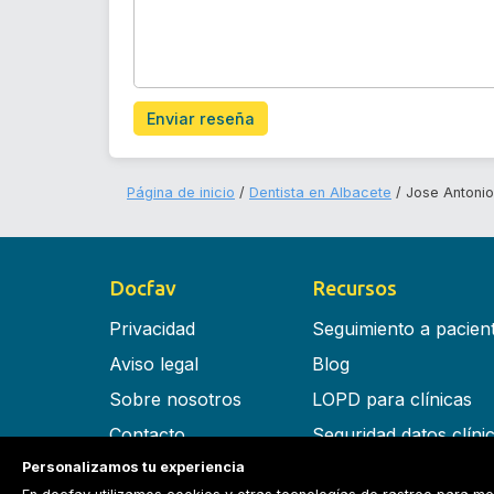
Enviar reseña
Página de inicio
Dentista en Albacete
Jose Antonio
Docfav
Recursos
Privacidad
Seguimiento a pacien
Aviso legal
Blog
Sobre nosotros
LOPD para clínicas
Contacto
Seguridad datos clíni
Personalizamos tu experiencia
Términos y condiciones
Software para clínica