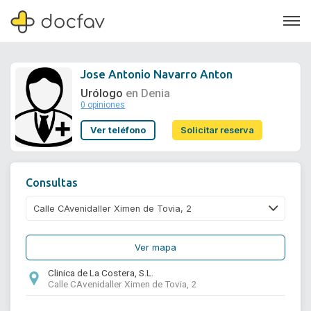
Jose Antonio Navarro Anton
Urólogo
en Denia
0 opiniones
Soporte
Ver teléfono
Solicitar reserva
Quiénes somos
¿Eres un doctor?
Consultas
Ver mapa
Clinica de La Costera, S.L.
Calle CAvenidaller Ximen de Tovia, 2