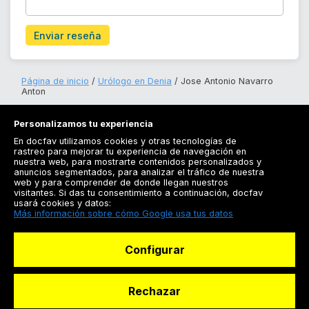
Enviar reseña
Página de inicio
Urólogo en Denia
Jose Antonio Navarro
Anton
Personalizamos tu experiencia
En docfav utilizamos cookies y otras tecnologías de
rastreo para mejorar tu experiencia de navegación en
nuestra web, para mostrarte contenidos personalizados y
anuncios segmentados, para analizar el tráfico de nuestra
Registrarse
web y para comprender de donde llegan nuestros
visitantes. Si das tu consentimiento a continuación, docfav
Docfav
usará cookies y datos:
Más información sobre cómo Google usa tus datos
Recursos
Configurar
Para doctores
Especialistas
Rechazar