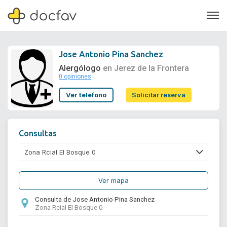
Jose Antonio Pina Sanchez
Alergólogo
en Jerez de la Frontera
0 opiniones
Soporte
Ver teléfono
Solicitar reserva
Quiénes somos
¿Eres un doctor?
Consultas
Ver mapa
Consulta de Jose Antonio Pina Sanchez
Zona Rcial El Bosque 0