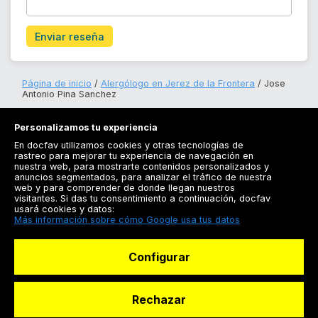
Enviar reseña
Página de inicio
Alergólogo en Jerez de la Frontera
Jose
Antonio Pina Sanchez
Personalizamos tu experiencia
En docfav utilizamos cookies y otras tecnologías de
rastreo para mejorar tu experiencia de navegación en
nuestra web, para mostrarte contenidos personalizados y
anuncios segmentados, para analizar el tráfico de nuestra
Registrarse
web y para comprender de donde llegan nuestros
visitantes. Si das tu consentimiento a continuación, docfav
Docfav
usará cookies y datos:
Más información sobre cómo Google usa tus datos
Recursos
Configurar
Para doctores
Especialistas
Rechazar