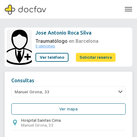
Jose Antonio Roca Silva
Traumatólogo
en Barcelona
0 opiniones
Soporte
Ver teléfono
Solicitar reserva
Quiénes somos
¿Eres un doctor?
Consultas
Ver mapa
Hospital Sanitas Cima
Manuel Girona, 33