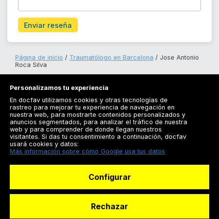
Enviar reseña
Página de inicio
Traumatólogo en Barcelona
Jose Antonio
Roca Silva
Personalizamos tu experiencia
En docfav utilizamos cookies y otras tecnologías de
rastreo para mejorar tu experiencia de navegación en
nuestra web, para mostrarte contenidos personalizados y
anuncios segmentados, para analizar el tráfico de nuestra
Registrarse
web y para comprender de donde llegan nuestros
visitantes. Si das tu consentimiento a continuación, docfav
Docfav
usará cookies y datos:
Más información sobre cómo Google usa tus datos
Recursos
Configurar
Para doctores
Especialistas
Rechazar