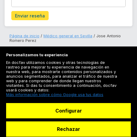
Enviar reseña
Página de inicio
Médico general en Sevilla
Jose Antonio
Romero Perez
Personalizamos tu experiencia
En docfav utilizamos cookies y otras tecnologías de
rastreo para mejorar tu experiencia de navegación en
nuestra web, para mostrarte contenidos personalizados y
anuncios segmentados, para analizar el tráfico de nuestra
Registrarse
web y para comprender de donde llegan nuestros
visitantes. Si das tu consentimiento a continuación, docfav
Docfav
usará cookies y datos:
Más información sobre cómo Google usa tus datos
Recursos
Configurar
Para doctores
Especialistas
Rechazar