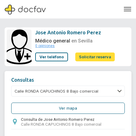
Jose Antonio Romero Perez
Médico general
en Sevilla
0 opiniones
Soporte
Ver teléfono
Solicitar reserva
Quiénes somos
¿Eres un doctor?
Consultas
Ver mapa
Consulta de Jose Antonio Romero Perez
Calle RONDA CAPUCHINOS 8 Bajo comercial