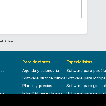
ell Anton
Para doctores
Especialistas
tes
Agenda y calendario
Software para psicól
Software historia clínica
Software para logope
Planes y precios
Software para ginecó
cos
ticketBAI para clínicas
Software para dermat
s en la nube
Software para dentist