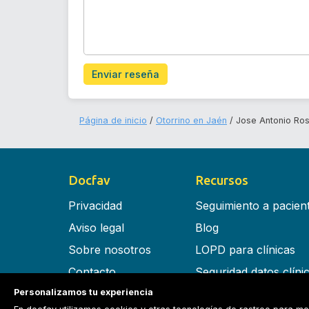
Enviar reseña
Página de inicio
Otorrino en Jaén
Jose Antonio Ros
Docfav
Recursos
Privacidad
Seguimiento a pacien
Aviso legal
Blog
Sobre nosotros
LOPD para clínicas
Contacto
Seguridad datos clíni
Personalizamos tu experiencia
Términos y condiciones
Software para clínica