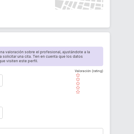
 una valoración sobre el profesional, ajustándote a la
a solicitar una cita. Ten en cuenta que los datos
e visiten este perfil.
Valoración (rating)
( )
( )
( )
( )
( )