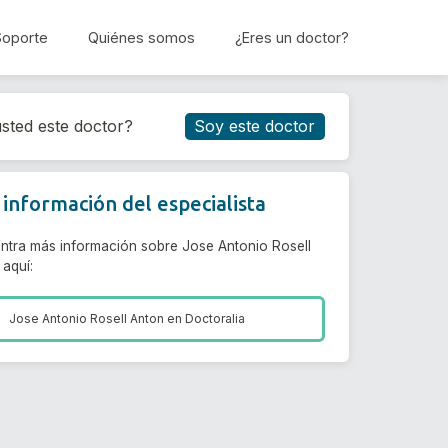
Soporte
Quiénes somos
¿Eres un doctor?
Reservar cita
sted este doctor?
Soy este doctor
información del especialista
ntra más información sobre Jose Antonio Rosell
 aquí:
Jose Antonio Rosell Anton en
Doctoralia