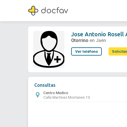
Jose Antonio Rosell Anton
Otorrino
Jose Antonio Rosell
Otorrino
en Jaén
Ver teléfono
Solicita
Consultas
Centro Medico
Calle Martinez Montanes 10