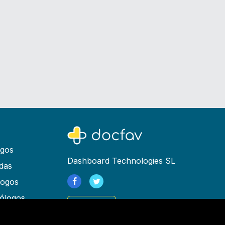
ogos
Dashboard Technologies SL
das
logos
ólogos
Registrarse
as