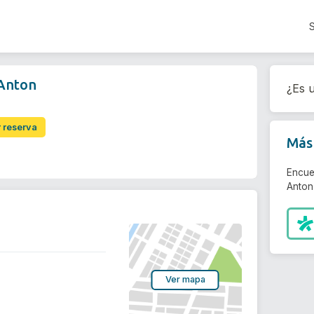
 Anton
¿Es u
r reserva
Más 
Encue
Anton
Ver mapa