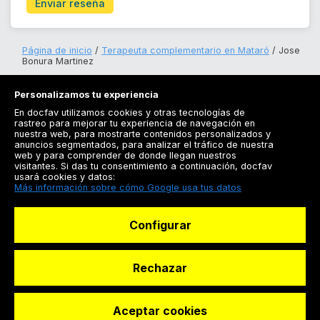
Enviar reseña
Página de inicio
Terapeuta complementario en Mataró
Jose
Bonura Martinez
Personalizamos tu experiencia
En docfav utilizamos cookies y otras tecnologías de
rastreo para mejorar tu experiencia de navegación en
nuestra web, para mostrarte contenidos personalizados y
anuncios segmentados, para analizar el tráfico de nuestra
Registrarse
web y para comprender de donde llegan nuestros
visitantes. Si das tu consentimiento a continuación, docfav
Docfav
usará cookies y datos:
Más información sobre cómo Google usa tus datos
Recursos
Configurar
Para doctores
Especialistas
Rechazar
Aceptar cookies
© Dashboard Technologies S.L