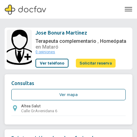
Jose Bonura Martinez
Terapeuta complementario
Homeópata
,
en Mataró
0 opiniones
Soporte
Ver teléfono
Solicitar reserva
Quiénes somos
¿Eres un doctor?
Consultas
Ver mapa
Altea Salut
Calle GrAvenidana 6