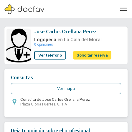
Jose Carlos Orellana Perez
Logopeda
en La Cala del Moral
0 opiniones
Soporte
Ver teléfono
Solicitar reserva
Quiénes somos
¿Eres un doctor?
Consultas
Ver mapa
Consulta de Jose Carlos Orellana Perez
Plaza Gloria Fuertes, 8, 1.A
Deja tu opinión sobre el profesional