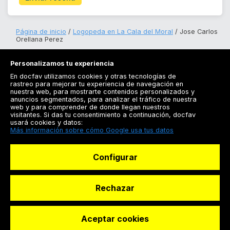
Página de inicio
Logopeda en La Cala del Moral
Jose Carlos
Orellana Perez
Personalizamos tu experiencia
En docfav utilizamos cookies y otras tecnologías de
rastreo para mejorar tu experiencia de navegación en
nuestra web, para mostrarte contenidos personalizados y
anuncios segmentados, para analizar el tráfico de nuestra
Registrarse
web y para comprender de donde llegan nuestros
visitantes. Si das tu consentimiento a continuación, docfav
Docfav
usará cookies y datos:
Más información sobre cómo Google usa tus datos
Recursos
Configurar
Para doctores
Especialistas
Rechazar
Aceptar cookies
© Dashboard Technologies S.L