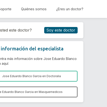
Soporte
Quiénes somos
¿Eres un doctor?
Reservar cita
sted este doctor?
Soy este doctor
información del especialista
ntra más información sobre Jose Eduardo Blanco
 aquí:
Jose Eduardo Blanco Garcia en
Doctoralia
e Eduardo Blanco Garcia en
Masquemedicos