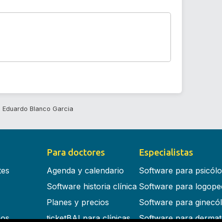
 Eduardo Blanco Garcia
Para doctores
Especialistas
tes
Agenda y calendario
Software para psicól
Software historia clínica
Software para logope
Planes y precios
Software para ginecó
cos
ticketBAI para clínicas
Software para dermat