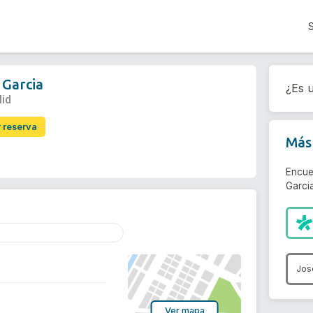
 Garcia
¿Es u
lid
r reserva
Más 
Encue
Garcia
Jos
Ver mapa