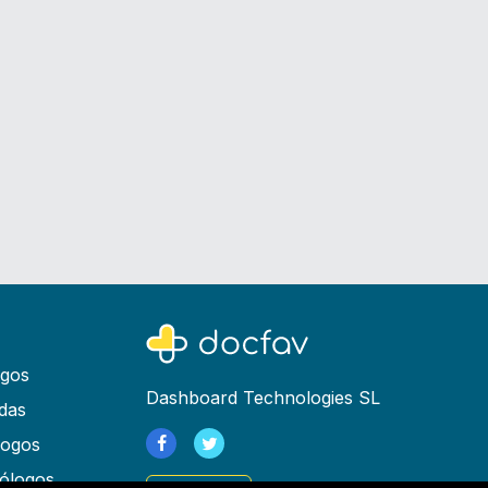
ogos
Dashboard Technologies SL
das
logos
ólogos