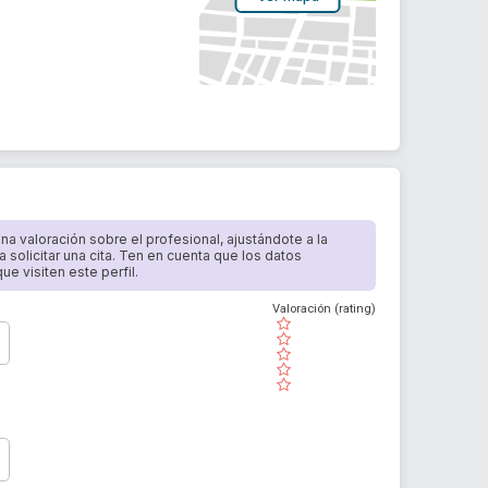
 una valoración sobre el profesional, ajustándote a la
a solicitar una cita. Ten en cuenta que los datos
e visiten este perfil.
Valoración (rating)
( )
( )
( )
( )
( )